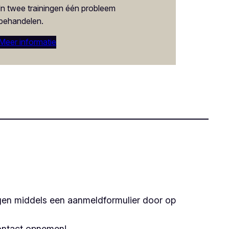
In twee trainingen één probleem
behandelen.
Meer informatie
gen middels een aanmeldformulier door op
 contact opnemen!